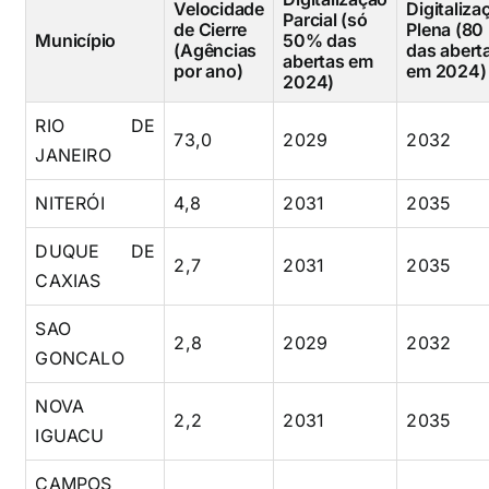
Velocidade
Digitaliza
Parcial (só
de Cierre
Plena (80
Município
50% das
(Agências
das abert
abertas em
por ano)
em 2024)
2024)
RIO DE
73,0
2029
2032
JANEIRO
NITERÓI
4,8
2031
2035
DUQUE DE
2,7
2031
2035
CAXIAS
SAO
2,8
2029
2032
GONCALO
NOVA
2,2
2031
2035
IGUACU
CAMPOS