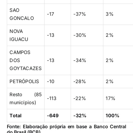
SAO
-17
-37%
3%
GONCALO
NOVA
-13
-30%
2%
IGUACU
CAMPOS
DOS
-13
-34%
2%
GOYTACAZES
PETRÓPOLIS
-10
-28%
2%
Resto (85
-113
-22%
17%
municípios)
Total
-649
-32%
100%
Fonte: Elaboração própria em base a Banco Central
do Brasil (BCB)