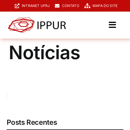
Ir
INTRANET UFRJ
CONTATO
MAPA DO SITE
para
o
conteúdo
Toggl
Navig
O IPPUR
Notícias
Graduação
Especialização
PPGPUR
Pesquisa e Extensão
Biblioteca
Posts Recentes