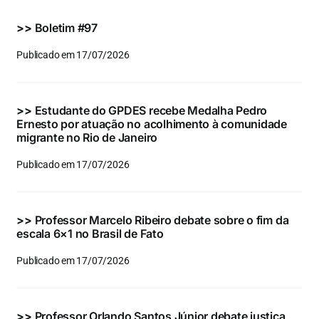
Eventos e Certificados
>>
Boletim #97
Comunicação
Publicado em 17/07/2026
Buscar
resultados
>>
Estudante do GPDES recebe Medalha Pedro
para:
Ernesto por atuação no acolhimento à comunidade
migrante no Rio de Janeiro
Publicado em 17/07/2026
>>
Professor Marcelo Ribeiro debate sobre o fim da
escala 6×1 no Brasil de Fato
Publicado em 17/07/2026
>>
Professor Orlando Santos Júnior debate justiça