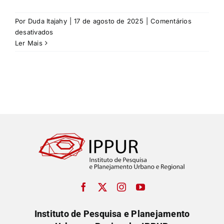
Por
Duda Itajahy
|
17 de agosto de 2025
|
Comentários
em
desativados
Ana
Ler Mais
Cristina
dos
Santos
Araújo
Instituto de Pesquisa e Planejamento