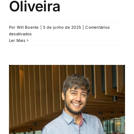
Oliveira
Por
Will Boente
|
5 de junho de 2025
|
Comentários
em
desativados
Fábio
Ler Mais
Lucas
Pimentel
de
Oliveira