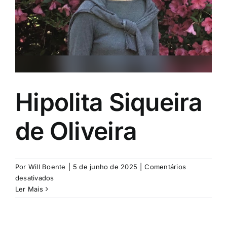
Hipolita Siqueira
de Oliveira
Por
Will Boente
|
5 de junho de 2025
|
Comentários
em
desativados
Hipolita
Ler Mais
Siqueira
de
Oliveira