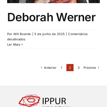
Deborah Werner
Por
Will Boente
|
5 de junho de 2025
|
Comentários
em
desativados
Deborah
Ler Mais
Werner
Anterior
1
2
3
Próximo