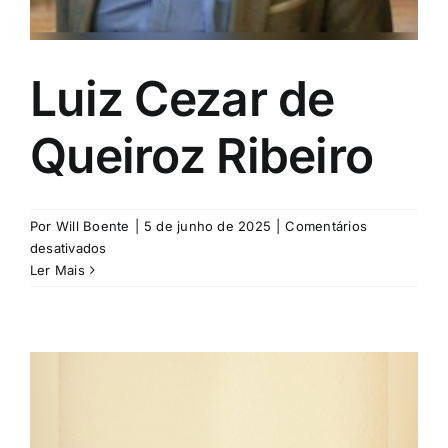
Luiz Cezar de
Queiroz Ribeiro
Por
Will Boente
|
5 de junho de 2025
|
Comentários
em
desativados
Luiz
Ler Mais
Cezar
de
Queiroz
Ribeiro