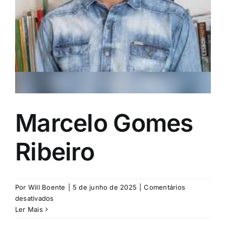
Eventos e Certificados
Comunicação
Buscar
resultados
para:
Marcelo Gomes
Ribeiro
Por
Will Boente
|
5 de junho de 2025
|
Comentários
em
desativados
Marcelo
Ler Mais
Gomes