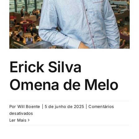
Erick Silva
Omena de Melo
Por
Will Boente
|
5 de junho de 2025
|
Comentários
em
desativados
Erick
Ler Mais
Silva
Omena