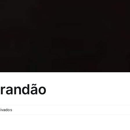
Brandão
em
ivados
Carlos
Antônio
Brandão