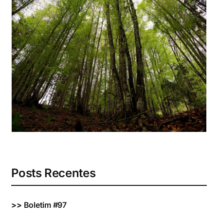
Eventos e Certificados
Comunicação
Buscar
resultados
para:
Posts Recentes
>>
Boletim #97