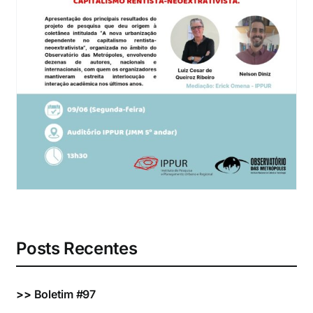
Eventos e Certificados
Comunicação
Buscar
resultados
para:
Posts Recentes
>>
Boletim #97