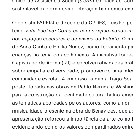
Único de Assistência Social (SUAS) em face ao Cor
sustentável que promova a interação harmônica entr
O bolsista FAPERJ e discente do GPDES, Luis Felip
tema
Vida Pública: Como os temas republicanos im
nos espaços escolares e de ensino do Estado
. O p
de Anna Cunha e Emília Nuñez, como ferramenta pa
crianças no tema do acolhimento. A iniciativa foi r
Capistrano de Abreu (RJ) e envolveu atividades prá
sobre empatia e diversidade, promovendo uma integr
comunidade escolar. Além disso, a dupla Tiago So
pôster focado nas obras de Pablo Neruda e Washin
para a construção da identidade cultural latino-ame
as temáticas abordadas pelos autores, como amor, 
musicalidade presente na obra de Benavides, que apr
apresentação reforçou a importância da arte como f
evidenciando como os valores compartilhados entre 