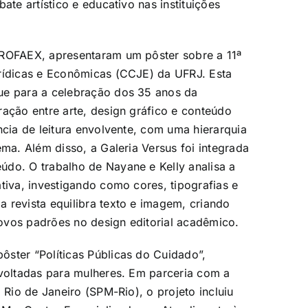
ate artístico e educativo nas instituições
PROFAEX, apresentaram um pôster sobre a 11ª
urídicas e Econômicas (CCJE) da UFRJ. Esta
ue para a celebração dos 35 anos da
ração entre arte, design gráfico e conteúdo
ncia de leitura envolvente, com uma hierarquia
ema. Além disso, a Galeria Versus foi integrada
údo. O trabalho de Nayane e Kelly analisa a
tiva, investigando como cores, tipografias e
 revista equilibra texto e imagem, criando
ovos padrões no design editorial acadêmico.
ster “Políticas Públicas do Cuidado”,
 voltadas para mulheres. Em parceria com a
 Rio de Janeiro (SPM-Rio), o projeto incluiu