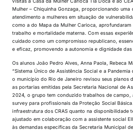
visitas à Casa da Mulher Carioca Tia Doca e ao CE
Mulher – Chiquinha Gonzaga, proporcionando uma 
atendimento a mulheres em situação de vulnerabilida
como a do Mapa da Mulher Carioca, aprofundaram d
trabalho e mortalidade materna. Com essas experiên
cuidado como um compromisso republicano, essenc
e eficaz, promovendo a autonomia e dignidade das
Os alunos João Pedro Alves, Anna Paola, Rebeca Ma
“Sistema Único de Assistência Social e a Pandemia
o município do Rio de Janeiro revisou seus planos
as portarias emitidas pela Secretaria Nacional de A
2024, o grupo tem conduzido trabalhos de campo,
survey para profissionais da Proteção Social Básica
infraestrutura dos CRAS quanto na disponibilidade t
ajustado em colaboração com a assistente social Ell
às demandas específicas da Secretaria Municipal d