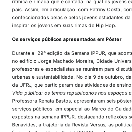
rítmica e rimada que é cantada, na qual os jovens 
país. Assim, em articulação com Patriny Costa, c
confeccionados pelas e pelos jovens estudantes d
inspirar os jovens em suas rimas de Hip Hop.
Os serviços públicos apresentados em Pôster
Durante a
29ª edição da Semana IPPUR, que acontec
no edifício Jorge Machado Moreira, Cidade Universi
professores e especialistas se reuniram para discuti
urbanas e sustentabilidade. No dia 9 de outubro, d
da UFRJ, que participaram das atividades de ensin
Vida pública: os temas republicanos nos espaços e
Professora Renata Bastos, apresentaram seis pôste
serviços públicos, em especial ao Marco do Cuidado
expostos na semana IPPUR, destacando reflexões so
Benavides, a trajetória da Revista Versus, as políti