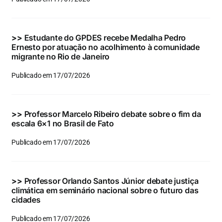
Eventos e Certificados
Comunicação
>>
Estudante do GPDES recebe Medalha Pedro
Ernesto por atuação no acolhimento à comunidade
Buscar
migrante no Rio de Janeiro
resultados
Publicado em 17/07/2026
para:
>>
Professor Marcelo Ribeiro debate sobre o fim da
escala 6×1 no Brasil de Fato
Publicado em 17/07/2026
>>
Professor Orlando Santos Júnior debate justiça
climática em seminário nacional sobre o futuro das
cidades
Publicado em 17/07/2026