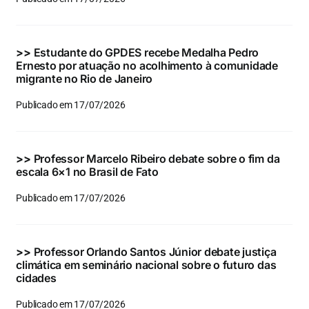
Eventos e Certificados
Comunicação
>>
Estudante do GPDES recebe Medalha Pedro
Ernesto por atuação no acolhimento à comunidade
Buscar
migrante no Rio de Janeiro
resultados
Publicado em 17/07/2026
para:
>>
Professor Marcelo Ribeiro debate sobre o fim da
escala 6×1 no Brasil de Fato
Publicado em 17/07/2026
>>
Professor Orlando Santos Júnior debate justiça
climática em seminário nacional sobre o futuro das
cidades
Publicado em 17/07/2026