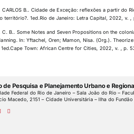
 CARLOS B.. Cidade de Exceção: reflexões a partir do Rio
o território?. 1ed.Rio de Janeiro: Letra Capital, 2022, v. ,
 C. B.. Some Notes and Seven Propositions on the colonia
lanning. In: Yftachel, Oren; Mamon, Nisa. (Org.). Theorize
. 1ed.Cape Town: African Centre for Cities, 2022, v. , p. 5
to de Pesquisa e Planejamento Urbano e Regiona
dade Federal do Rio de Janeiro – Sala João do Rio – Facu
cio Macedo, 2151 – Cidade Universitária – Ilha do Fundão 