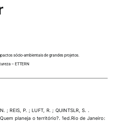
r
impactos sócio-ambientais de grandes projetos.
Natureza – ETTERN
 ; REIS, P. ; LUFT, R. ; QUINTSLR, S. .
uem planeja o território?. 1ed.Rio de Janeiro: