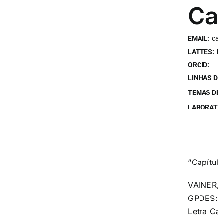
Ca
EMAIL:
ca
LATTES:
ORCID:
LINHAS D
TEMAS DE
LABORATÓ
“Capítu
VAINER,
GPDES: 
Letra Ca