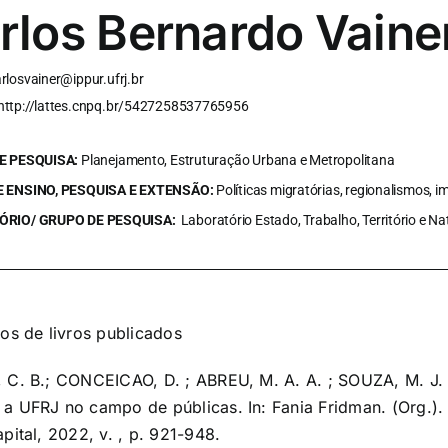
rlos Bernardo Vaine
rlosvainer@ippur.ufrj.br
http://lattes.cnpq.br/5427258537765956
E PESQUISA:
Planejamento, Estruturação Urbana e Metropolitana
 ENSINO, PESQUISA E EXTENSÃO:
Políticas migratórias, regionalismos, 
RIO/ GRUPO DE PESQUISA:
Laboratório Estado, Trabalho, Território e 
los de livros publicados
 C. B.; CONCEICAO, D. ; ABREU, M. A. A. ; SOUZA, M. J. N.
a UFRJ no campo de públicas. In: Fania Fridman. (Org.). Q
pital, 2022, v. , p. 921-948.