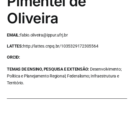
Pimentel de
Oliveira
EMAIL:
fabio.oliveira@ippur.ufrj.br
LATTES:
http://lattes.cnpq.br/1035329172305564
ORCID:
TEMAS DE ENSINO, PESQUISA E EXTENSÃO:
Desenvolvimento;
Política e Planejamento Regional; Federalismo; Infraestrutura e
Território.