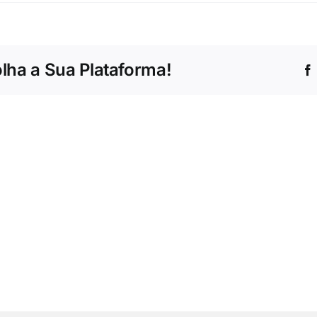
João
Carlos
de
Paulo
olha a Sua Plataforma!
Freire