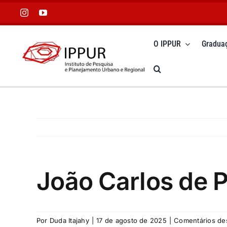
Ir
para
o
O IPPUR
Gradua
conteúdo
João Carlos de P
Por
Duda Itajahy
|
17 de agosto de 2025
|
Comentários de