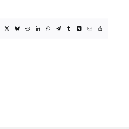
Facebook
X
Bluesky
Reddit
LinkedIn
WhatsApp
Telegram
Tumblr
Xing
E-
Copy
mail
Link