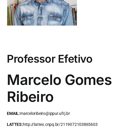
Eventos e Certificados
Comunicação
Buscar
resultados
para:
Professor Efetivo
Marcelo Gomes
Ribeiro
EMAIL:
marceloribeiro@ippur.ufrj.br
LATTES:
http://lattes.cnpq.br/2119072103865603