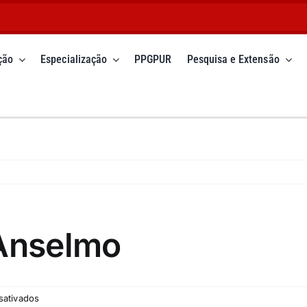
ção
Especialização
PPGPUR
Pesquisa e Extensão
 Anselmo
em
sativados