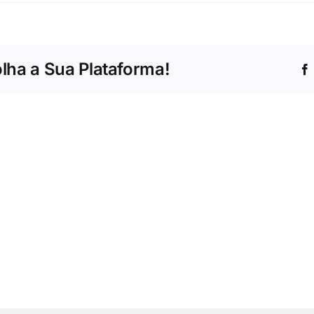
Márcia
da
Silva
Anselmo
olha a Sua Plataforma!