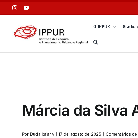
Ir
para
o
O IPPUR
Gradua
conteúdo
Márcia da Silva
Por
Duda Itajahy
|
17 de agosto de 2025
|
Comentários de