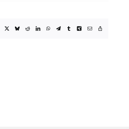
Facebook
X
Bluesky
Reddit
LinkedIn
WhatsApp
Telegram
Tumblr
Xing
E-
Copy
mail
Link