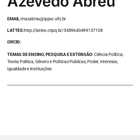
Azevedo Abreu
EMAIL:
mazabreu@ippur.ufrj.br
LATTES:
http://lattes.cnpq.br/5489640499137108
ORCID:
TEMAS DE ENSINO, PESQUISA E EXTENSÃO:
Ciência Política;
Teoria Política, Gênero e Políticas Públicas; Poder, Interesse,
Igualdade e Instituições.