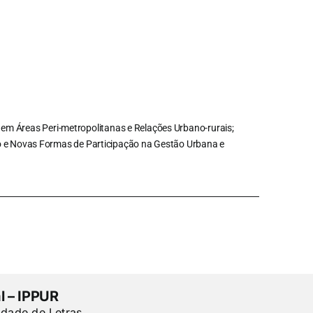
em Áreas Peri-metropolitanas e Relações Urbano-rurais;
o e Novas Formas de Participação na Gestão Urbana e
l – IPPUR
ldade de Letras