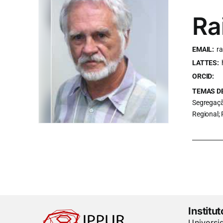
Ra
EMAIL:
ra
LATTES:
ORCID:
TEMAS DE
Segregaçã
Regional; 
Institu
Universi