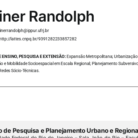
iner Randolph
inerrandolph@ippur.ufrj.br
http://lattes.cnpq.br/9391282233857282
 ENSINO, PESQUISA E EXTENSÃO:
Expansão Metropolitana; Urbanização 
o e Mobilidade Socioespacial em Escala Regional; Planejamento Subversiv
Redes Sócio-Técnicas.
to de Pesquisa e Planejamento Urbano e Regiona
dade Federal do Rio de Janeiro – Sala João do Rio – Facu