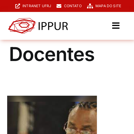
Ir
INTRANET UFRJ
CONTATO
MAPA DO SITE
para
o
conteúdo
Toggl
Navig
O IPPUR
Docentes
Graduação
Especialização
PPGPUR
Pesquisa e Extensão
Biblioteca