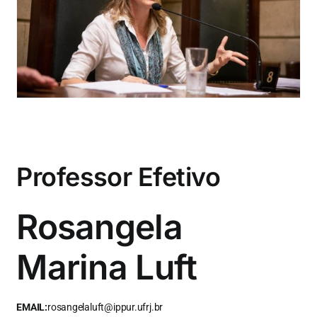
Eventos e Certificados
Comunicação
Buscar
resultados
para:
Professor Efetivo
Rosangela
Marina Luft
EMAIL:
rosangelaluft@ippur.ufrj.br