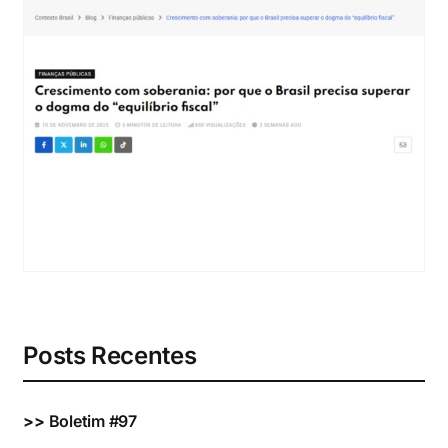
Eventos e Certificados
Comunicação
Buscar
resultados
para:
Posts Recentes
>>
Boletim #97