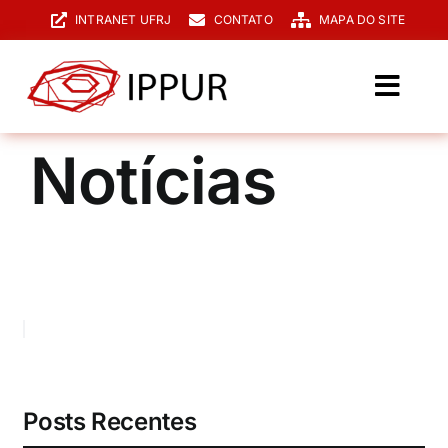
Ir
INTRANET UFRJ
CONTATO
MAPA DO SITE
para
o
conteúdo
Toggl
Navig
O IPPUR
Notícias
Graduação
Especialização
PPGPUR
Pesquisa e Extensão
Biblioteca
Posts Recentes