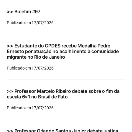
Eventos e Certificados
>>
Boletim #97
Comunicação
Publicado em 17/07/2026
Buscar
resultados
>>
Estudante do GPDES recebe Medalha Pedro
para:
Ernesto por atuação no acolhimento à comunidade
migrante no Rio de Janeiro
Publicado em 17/07/2026
>>
Professor Marcelo Ribeiro debate sobre o fim da
escala 6×1 no Brasil de Fato
Publicado em 17/07/2026
>>
Professor Orlando Santos Júnior debate justiça