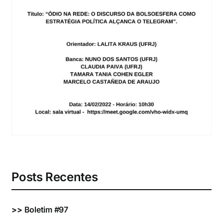
Eventos e Certificados
Comunicação
Buscar
resultados
para:
Posts Recentes
>>
Boletim #97