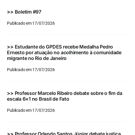
Eventos e Certificados
>>
Boletim #97
Comunicação
Publicado em 17/07/2026
Buscar
resultados
>>
Estudante do GPDES recebe Medalha Pedro
para:
Ernesto por atuação no acolhimento à comunidade
migrante no Rio de Janeiro
Publicado em 17/07/2026
>>
Professor Marcelo Ribeiro debate sobre o fim da
escala 6×1 no Brasil de Fato
Publicado em 17/07/2026
>>
Professor Orlando Santos Júnior debate justiça