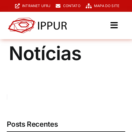
Ir
INTRANET UFRJ
CONTATO
MAPA DO SITE
para
o
conteúdo
Toggl
Navig
O IPPUR
Notícias
Graduação
Especialização
PPGPUR
Pesquisa e Extensão
Biblioteca
Posts Recentes