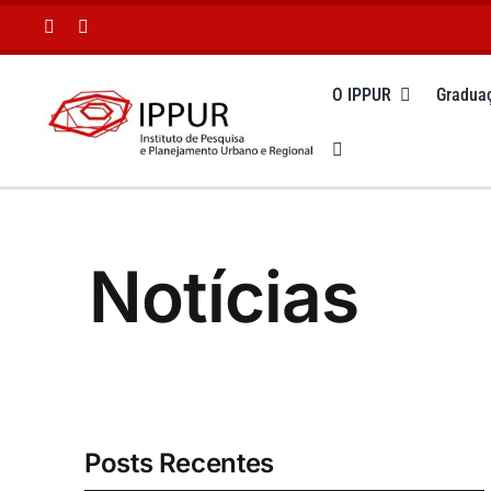
Ir
para
o
O IPPUR
Gradua
conteúdo
Notícias
Posts Recentes