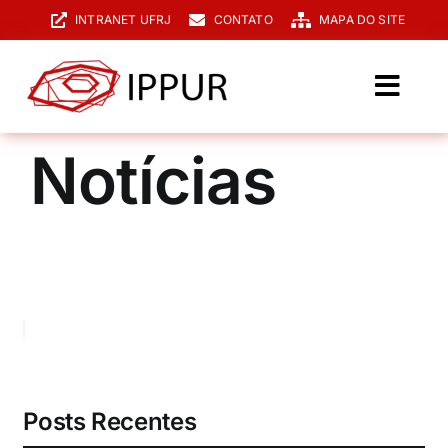
Ir
INTRANET UFRJ
CONTATO
MAPA DO SITE
para
o
conteúdo
Toggl
Navig
O IPPUR
Notícias
Graduação
Especialização
PPGPUR
Pesquisa e Extensão
Biblioteca
Posts Recentes