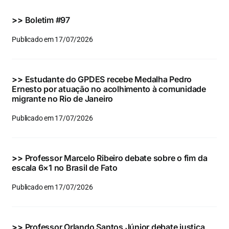
Eventos e Certificados
>>
Boletim #97
Comunicação
Publicado em 17/07/2026
Buscar
resultados
>>
Estudante do GPDES recebe Medalha Pedro
para:
Ernesto por atuação no acolhimento à comunidade
migrante no Rio de Janeiro
Publicado em 17/07/2026
>>
Professor Marcelo Ribeiro debate sobre o fim da
escala 6×1 no Brasil de Fato
Publicado em 17/07/2026
>>
Professor Orlando Santos Júnior debate justiça