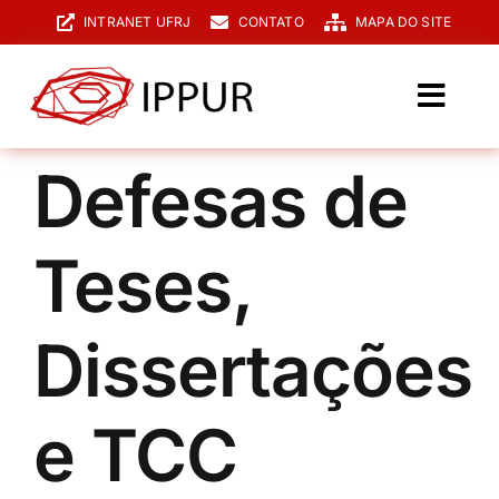
Ir
INTRANET UFRJ
CONTATO
MAPA DO SITE
para
o
conteúdo
Toggl
Navig
O IPPUR
Defesas de
Graduação
Teses,
Especialização
PPGPUR
Dissertações
Pesquisa e Extensão
e TCC
Biblioteca