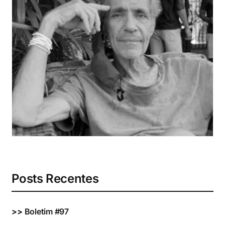
Eventos e Certificados
Comunicação
Buscar
resultados
para:
Posts Recentes
>>
Boletim #97