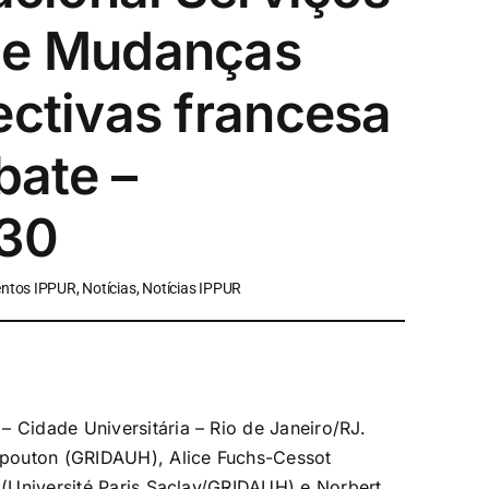
 e Mudanças
ectivas francesa
bate –
h30
ntos IPPUR, Notícias, Notícias IPPUR
– Cidade Universitária – Rio de Janeiro/RJ.
pouton (GRIDAUH), Alice Fuchs-Cessot
n (Université Paris Saclay/GRIDAUH) e Norbert