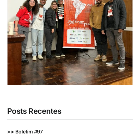
Eventos e Certificados
Comunicação
Buscar
resultados
para:
Posts Recentes
>>
Boletim #97