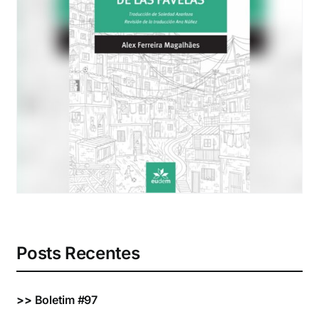
Eventos e Certificados
Comunicação
Buscar
resultados
para:
Posts Recentes
>>
Boletim #97