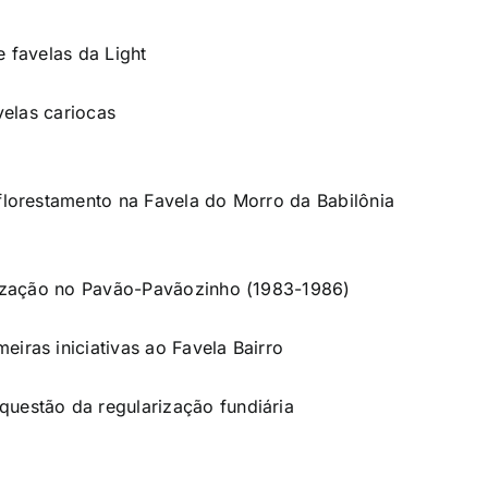
 favelas da Light
velas cariocas
florestamento na Favela do Morro da Babilônia
anização no Pavão-Pavãozinho (1983-1986)
iras iniciativas ao Favela Bairro
uestão da regularização fundiária