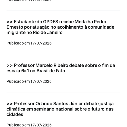
Eventos e Certificados
Comunicação
>>
Estudante do GPDES recebe Medalha Pedro
Ernesto por atuação no acolhimento à comunidade
Buscar
migrante no Rio de Janeiro
resultados
Publicado em 17/07/2026
para:
>>
Professor Marcelo Ribeiro debate sobre o fim da
escala 6×1 no Brasil de Fato
Publicado em 17/07/2026
>>
Professor Orlando Santos Júnior debate justiça
climática em seminário nacional sobre o futuro das
cidades
Publicado em 17/07/2026