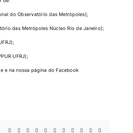
o de:
onal do Observatório das Metrópoles);
ório das Metrópoles Núcleo Rio de Janeiro);
UFRJ
);
PPUR UFRJ
);
be
e na nossa página do Facebook