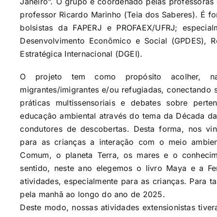
Janeiro”. O grupo é coordenado pelas professoras 
professor Ricardo Marinho (Teia dos Saberes). É f
bolsistas da FAPERJ e PROFAEX/UFRJ; especial
Desenvolvimento Econômico e Social (GPDES), Rel
Estratégica Internacional (DGEI).
O projeto tem como propósito acolher, nas
migrantes/imigrantes e/ou refugiadas, conectando s
práticas multissensoriais e debates sobre per
educação ambiental através do tema da Década da 
condutores de descobertas. Desta forma, nos vi
para as crianças a interação com o meio ambi
Comum, o planeta Terra, os mares e o conhecim
sentido, neste ano elegemos o livro Maya e a Fe
atividades, especialmente para as crianças. Para ta
pela manhã ao longo do ano de 2025.
Deste modo, nossas atividades extensionistas tive