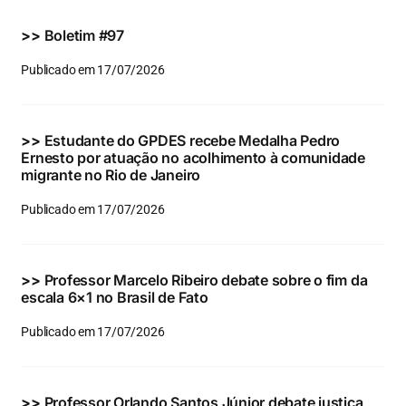
Eventos e Certificados
>>
Boletim #97
Comunicação
Publicado em 17/07/2026
Buscar
resultados
>>
Estudante do GPDES recebe Medalha Pedro
para:
Ernesto por atuação no acolhimento à comunidade
migrante no Rio de Janeiro
Publicado em 17/07/2026
>>
Professor Marcelo Ribeiro debate sobre o fim da
escala 6×1 no Brasil de Fato
Publicado em 17/07/2026
>>
Professor Orlando Santos Júnior debate justiça