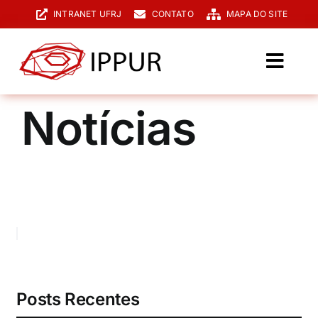
Ir
INTRANET UFRJ
CONTATO
MAPA DO SITE
para
o
conteúdo
Toggl
Navig
O IPPUR
Notícias
Graduação
Especialização
PPGPUR
Pesquisa e Extensão
Biblioteca
Posts Recentes