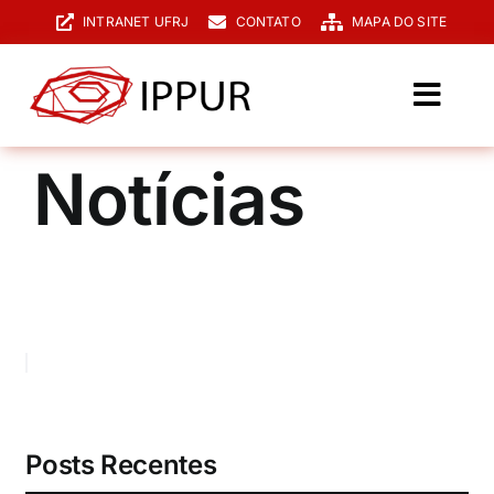
Ir
INTRANET UFRJ
CONTATO
MAPA DO SITE
para
o
conteúdo
Toggl
Navig
O IPPUR
Notícias
Graduação
Especialização
PPGPUR
Pesquisa e Extensão
Biblioteca
Posts Recentes