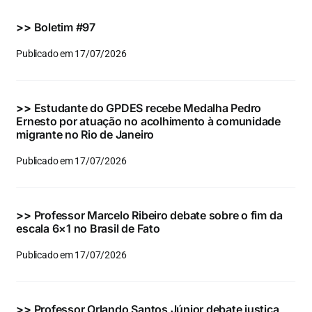
Eventos e Certificados
>>
Boletim #97
Comunicação
Publicado em 17/07/2026
Buscar
resultados
>>
Estudante do GPDES recebe Medalha Pedro
para:
Ernesto por atuação no acolhimento à comunidade
migrante no Rio de Janeiro
Publicado em 17/07/2026
>>
Professor Marcelo Ribeiro debate sobre o fim da
escala 6×1 no Brasil de Fato
Publicado em 17/07/2026
>>
Professor Orlando Santos Júnior debate justiça