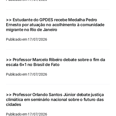
Eventos e Certificados
Comunicação
>>
Estudante do GPDES recebe Medalha Pedro
Ernesto por atuação no acolhimento à comunidade
Buscar
migrante no Rio de Janeiro
resultados
Publicado em 17/07/2026
para:
>>
Professor Marcelo Ribeiro debate sobre o fim da
escala 6×1 no Brasil de Fato
Publicado em 17/07/2026
>>
Professor Orlando Santos Júnior debate justiça
climática em seminário nacional sobre o futuro das
cidades
Publicado em 17/07/2026