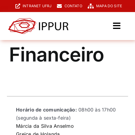
Ir
INTRANET UFRJ
CONTATO
MAPA DO SITE
para
o
conteúdo
Toggl
Navig
O IPPUR
Financeiro
Graduação
Especialização
PPGPUR
Pesquisa e Extensão
Horário de comunicação:
08h00 às 17h00
(segunda à sexta-feira)
Biblioteca
Márcia da Silva Anselmo
Greice de Holanda