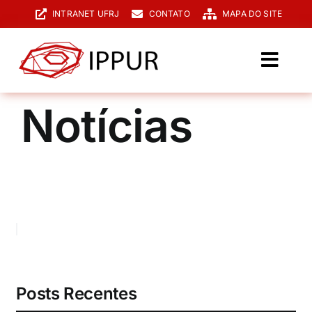
Ir
INTRANET UFRJ
CONTATO
MAPA DO SITE
para
o
conteúdo
Toggl
Navig
O IPPUR
Notícias
Graduação
Especialização
PPGPUR
Pesquisa e Extensão
Biblioteca
Posts Recentes