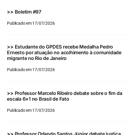
Eventos e Certificados
>>
Boletim #97
Comunicação
Publicado em 17/07/2026
Buscar
resultados
>>
Estudante do GPDES recebe Medalha Pedro
para:
Ernesto por atuação no acolhimento à comunidade
migrante no Rio de Janeiro
Publicado em 17/07/2026
>>
Professor Marcelo Ribeiro debate sobre o fim da
escala 6×1 no Brasil de Fato
Publicado em 17/07/2026
>>
Professor Orlando Santos Júnior debate justiça