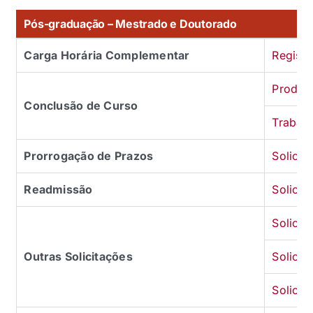
Pós-graduação – Mestrado e Doutorado
Carga Horária Complementar
Registr
Produçã
Conclusão de Curso
Trabal
Prorrogação de Prazos
Solicit
Readmissão
Solici
Solici
Outras Solicitações
Solicit
Solicit