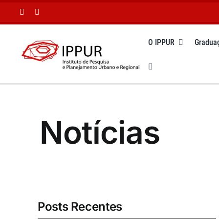
Ir
para
o
O IPPUR
Gradua
conteúdo
Notícias
Posts Recentes