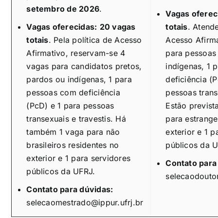
setembro de 2026
.
Vagas oferec
Vagas oferecidas:
20 vagas
totais
. Atend
totais
. Pela política de Acesso
Acesso Afirma
Afirmativo, reservam-se 4
para pessoas 
vagas para candidatos pretos,
indígenas, 1 
pardos ou indígenas, 1 para
deficiência (
pessoas com deficiência
pessoas trans
(PcD) e 1 para pessoas
Estão previst
transexuais e travestis. Há
para estrange
também 1 vaga para não
exterior e 1 p
brasileiros residentes no
públicos da 
exterior e 1 para servidores
Contato para
públicos da UFRJ.
selecaodoutor
Contato para dúvidas:
selecaomestrado@ippur.ufrj.br