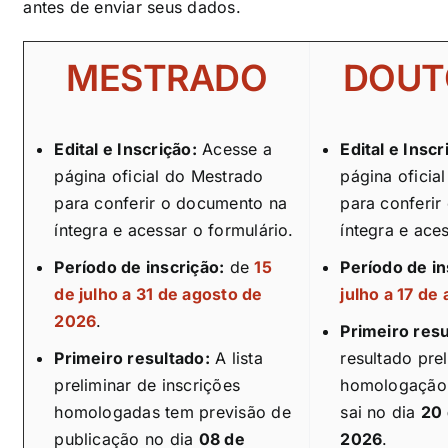
antes de enviar seus dados.
MESTRADO
DOUT
Edital e Inscrição:
Acesse a
Edital e Inscr
página oficial do Mestrado
página oficia
para conferir o documento na
para conferi
íntegra e acessar o formulário.
íntegra e ace
Período de inscrição:
de
15
Período de in
de julho a 31 de agosto de
julho a 17 de
2026
.
Primeiro resu
Primeiro resultado:
A lista
resultado pre
preliminar de inscrições
homologação 
homologadas tem previsão de
sai no dia
20 
publicação no dia
08 de
2026
.