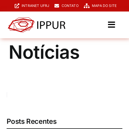
Ir
INTRANET UFRJ
CONTATO
MAPA DO SITE
para
o
conteúdo
Toggl
Navig
O IPPUR
Notícias
Graduação
Especialização
PPGPUR
Pesquisa e Extensão
Biblioteca
Posts Recentes