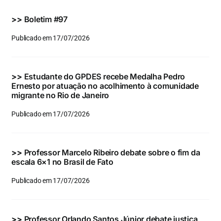
Eventos e Certificados
>>
Boletim #97
Comunicação
Publicado em 17/07/2026
Buscar
resultados
>>
Estudante do GPDES recebe Medalha Pedro
para:
Ernesto por atuação no acolhimento à comunidade
migrante no Rio de Janeiro
Publicado em 17/07/2026
>>
Professor Marcelo Ribeiro debate sobre o fim da
escala 6×1 no Brasil de Fato
Publicado em 17/07/2026
>>
Professor Orlando Santos Júnior debate justiça