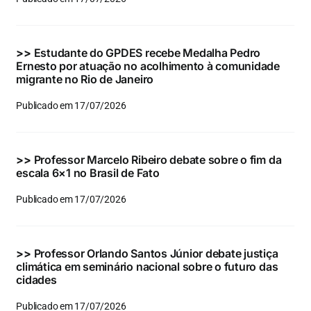
Eventos e Certificados
Comunicação
>>
Estudante do GPDES recebe Medalha Pedro
Ernesto por atuação no acolhimento à comunidade
Buscar
migrante no Rio de Janeiro
resultados
Publicado em 17/07/2026
para:
>>
Professor Marcelo Ribeiro debate sobre o fim da
escala 6×1 no Brasil de Fato
Publicado em 17/07/2026
>>
Professor Orlando Santos Júnior debate justiça
climática em seminário nacional sobre o futuro das
cidades
Publicado em 17/07/2026