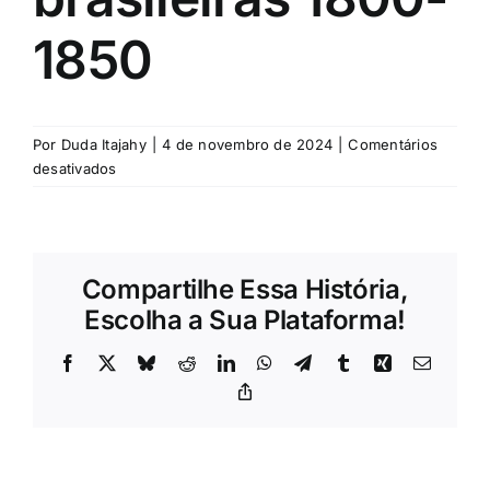
1850
Por
Duda Itajahy
|
4 de novembro de 2024
|
Comentários
em
desativados
Urbanizações
brasileiras
1800-
1850
Compartilhe Essa História,
Escolha a Sua Plataforma!
Facebook
X
Bluesky
Reddit
LinkedIn
WhatsApp
Telegram
Tumblr
Xing
E-
mail
Copy
Link