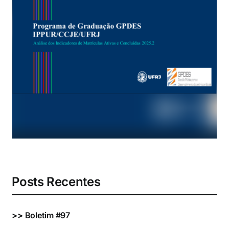
Eventos e Certificados
Comunicação
Buscar
resultados
para:
Posts Recentes
>>
Boletim #97