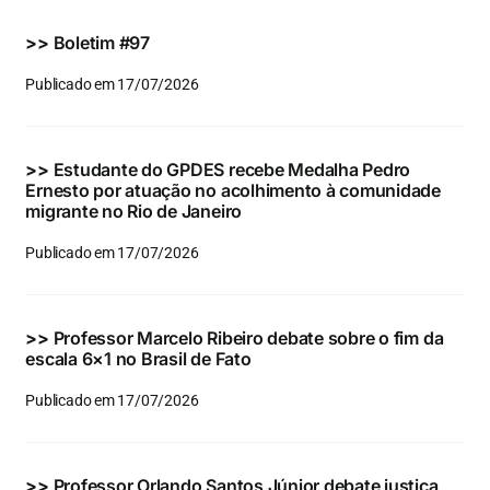
Eventos e Certificados
>>
Boletim #97
Comunicação
Publicado em 17/07/2026
Buscar
resultados
>>
Estudante do GPDES recebe Medalha Pedro
para:
Ernesto por atuação no acolhimento à comunidade
migrante no Rio de Janeiro
Publicado em 17/07/2026
>>
Professor Marcelo Ribeiro debate sobre o fim da
escala 6×1 no Brasil de Fato
Publicado em 17/07/2026
>>
Professor Orlando Santos Júnior debate justiça