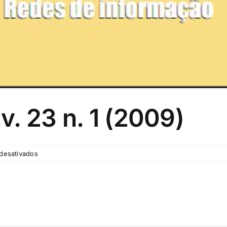
. 23 n. 1 (2009)
em
desativados
Cadernos
IPPUR
v.
23
n.
1