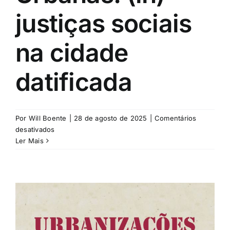
justiças sociais
na cidade
datificada
Por
Will Boente
|
28 de agosto de 2025
|
Comentários
em
desativados
Tecnopolíticas
Ler Mais
Urbanas:
(in)
justiças
sociais
na
cidade
datificada