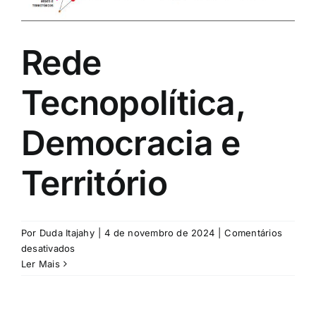
Rede
Tecnopolítica,
Democracia e
Território
Por
Duda Itajahy
|
4 de novembro de 2024
|
Comentários
em
desativados
Rede
Ler Mais
Tecnopolítica,
Democracia
e