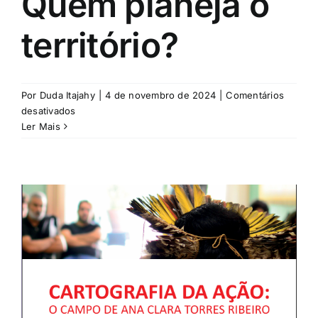
Quem planeja o
território?
Por
Duda Itajahy
|
4 de novembro de 2024
|
Comentários
em
desativados
Quem
Ler Mais
planeja
o
território?