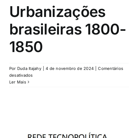
Urbanizações
brasileiras 1800-
1850
Por
Duda Itajahy
|
4 de novembro de 2024
|
Comentários
em
desativados
Urbanizações
Ler Mais
brasileiras
1800-
1850