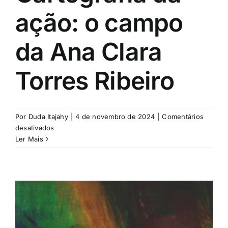
ação: o campo
da Ana Clara
Torres Ribeiro
Por
Duda Itajahy
|
4 de novembro de 2024
|
Comentários
em
desativados
Cartografia
Ler Mais
da
ação:
o
campo
da
Ana
Clara
Torres