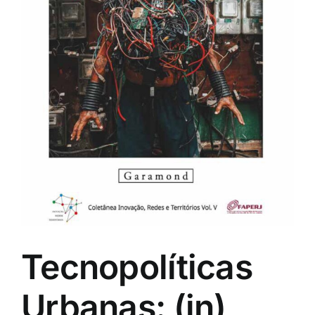
Eventos e Certificados
Comunicação
Buscar
resultados
para:
Tecnopolíticas
Urbanas: (in)