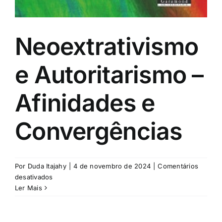
Neoextrativismo
e Autoritarismo –
Afinidades e
Convergências
Por
Duda Itajahy
|
4 de novembro de 2024
|
Comentários
em
desativados
Neoextrativismo
Ler Mais
e
Autoritarismo
–