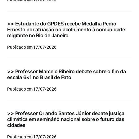
Eventos e Certificados
Comunicação
>>
Estudante do GPDES recebe Medalha Pedro
Ernesto por atuação no acolhimento à comunidade
Buscar
migrante no Rio de Janeiro
resultados
Publicado em 17/07/2026
para:
>>
Professor Marcelo Ribeiro debate sobre o fim da
escala 6×1 no Brasil de Fato
Publicado em 17/07/2026
>>
Professor Orlando Santos Júnior debate justiça
climática em seminário nacional sobre o futuro das
cidades
Publicado em 17/07/2026